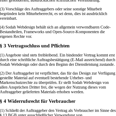
einer gesonderten, ausdrücklichen schriftlichen Vereinbarung.
(3) Vorschläge des Auftraggebers oder seine sonstige Mitarbeit
begründen kein Miturheberrecht, es sei denn, dies ist ausdrücklich
vereinbart.
(4) Sodah Webdesign behält sich an allgemein verwendbaren Code-
Bestandteilen, Frameworks und Open-Source-Komponenten die
eigenen Rechte vor.
§ 3 Vertragsschluss und Pflichten
(1) Angebote sind stets freibleibend. Ein bindender Vertrag kommt erst
durch eine schriftliche Auftragsbestätigung (E-Mail ausreichend) durch
Sodah Webdesign oder durch den Beginn der Dienstleistung zustande.
(2) Der Auftraggeber ist verpflichtet, das für das Design zur Verfügung
gestellte Material auf eventuell bestehende Urheber- und
Markenschutzrechte zu überprüfen. Er stellt Sodah Webdesign von
allen Ansprüchen Dritter frei, die wegen der Nutzung dieses vom
Auftraggeber gelieferten Materials erhoben werden.
§ 4 Widerrufsrecht für Verbraucher
(1) Schließt der Auftraggeber den Vertrag als Verbraucher im Sinne des
§ 13 BGB unter ausschließlicher Verwendung von