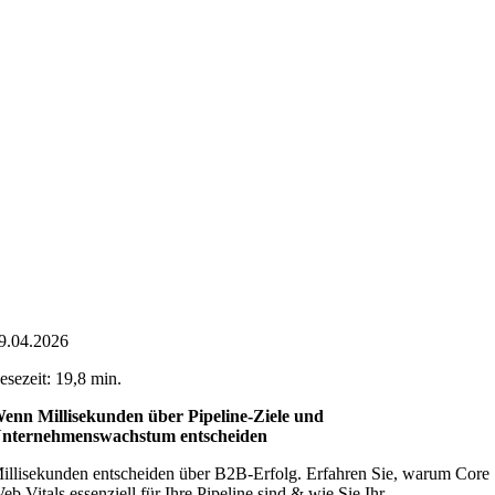
9.04.2026
esezeit: 19,8 min.
enn Millisekunden über Pipeline-Ziele und
nternehmenswachstum entscheiden
illisekunden entscheiden über B2B-Erfolg. Erfahren Sie, warum Core
eb Vitals essenziell für Ihre Pipeline sind & wie Sie Ihr