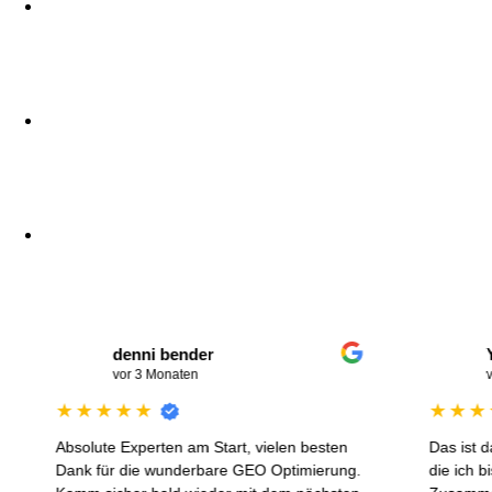
denni bender
Yves
DB
YK
vor 3 Monaten
vor 4 
★
★
★
★
★
★
★
★
★
★
Absolute Experten am Start, vielen besten
Das ist das To
Dank für die wunderbare GEO Optimierung.
die ich bishe