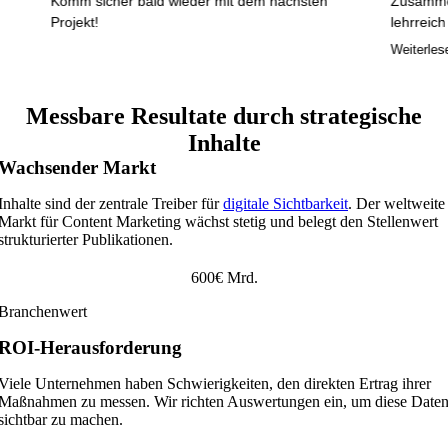
Komm sicher bald wieder mit dem nächsten
Zusammenarbei
Projekt!
lehrreich für 
punktgenau das
Weiterlesen
Ich kann nur 
Messbare Resultate durch strategische
Inhalte
Wachsender Markt
Inhalte sind der zentrale Treiber für
digitale Sichtbarkeit
. Der weltweite
Markt für Content Marketing wächst stetig und belegt den Stellenwert
strukturierter Publikationen.
600€ Mrd.
Branchenwert
ROI-Herausforderung
Viele Unternehmen haben Schwierigkeiten, den direkten Ertrag ihrer
Maßnahmen zu messen. Wir richten Auswertungen ein, um diese Date
sichtbar zu machen.