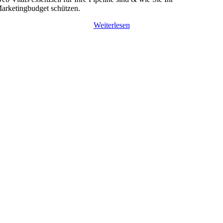
arketingbudget schützen.
Weiterlesen