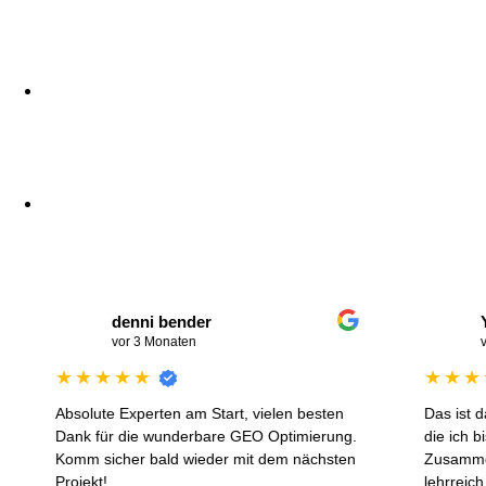
denni bender
Yves 
DB
YK
vor 3 Monaten
vor 4 M
★
★
★
★
★
★
★
★
★
★
Absolute Experten am Start, vielen besten
Das ist das Top
Dank für die wunderbare GEO Optimierung.
die ich bisher
Komm sicher bald wieder mit dem nächsten
Zusammenarbei
Projekt!
lehrreich für m