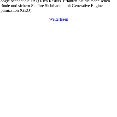
oogle beendet die FAQ Rich Results. Erfahren Sie die technischen
ründe und sichern Sie Ihre Sichtbarkeit mit Generative Engine
ptimization (GEO).
Weiterlesen